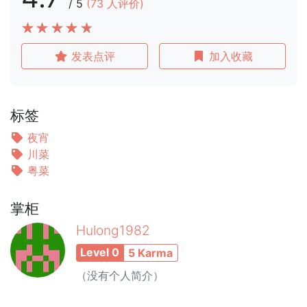
/
5
(
73
人评价)
发表点评
加入收藏
标签
夜宵
川菜
粤菜
掌柜
Hulong1982
Level 0
5 Karma
（没有个人简介）