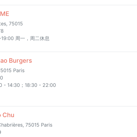
ÔME
es, 75015
78
0-19:00 周一，周二休息
o Burgers
75015 Paris
00
14:30；18:30 - 22:00
 Chu
habrières, 75015 Paris
9