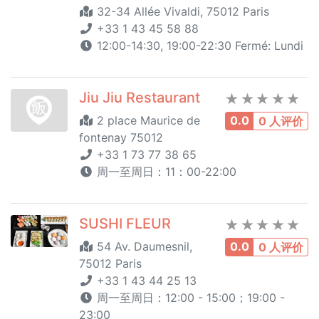
32-34 Allée Vivaldi, 75012 Paris
+33 1 43 45 58 88
12:00-14:30, 19:00-22:30 Fermé: Lundi
Jiu Jiu Restaurant
2 place Maurice de
0.0
0 人评价
fontenay 75012
+33 1 73 77 38 65
周一至周日：11：00-22:00
SUSHI FLEUR
54 Av. Daumesnil,
0.0
0 人评价
75012 Paris
+33 1 43 44 25 13
周一至周日：12:00 - 15:00；19:00 -
23:00