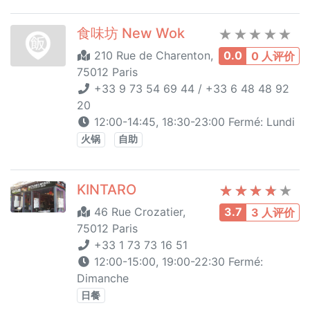
食味坊 New Wok
210 Rue de Charenton,
0.0
0 人评价
75012 Paris
+33 9 73 54 69 44 / +33 6 48 48 92
20
12:00-14:45, 18:30-23:00 Fermé: Lundi
火锅
自助
KINTARO
46 Rue Crozatier,
3.7
3 人评价
75012 Paris
+33 1 73 73 16 51
12:00-15:00, 19:00-22:30 Fermé:
Dimanche
日餐