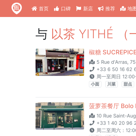
首页
口碑
新店
推荐
地
与
以茶 YITHÉ 
椒糖 SUCREPI
5 Rue d'Arras, 75
+33 6 50 16 62 6
周一至周日 12:00-
小面
川菜
甜点
菠萝茶餐厅 Bolo 
10 Rue Saint-Aug
+33 1 40 20 96 
周二至周六：12:00 -