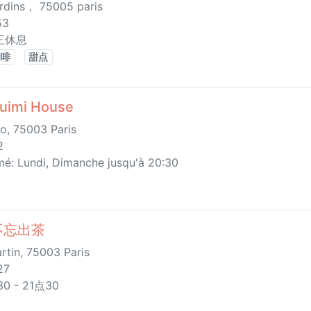
rdins， 75005 paris
53
周三休息
咖啡
甜点
imi House
o, 75003 Paris
2
mé: Lundi, Dimanche jusqu'à 20:30
a 不忘出茶
rtin, 75003 Paris
27
0 - 21点30