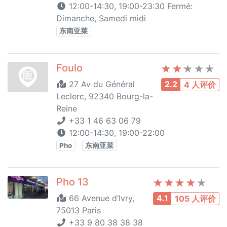
12:00-14:30, 19:00-23:30 Fermé:
Dimanche, Samedi midi
东南亚菜
Foulo
27 Av du Général
2.2
4 人评价
Leclerc, 92340 Bourg-la-
Reine
+33 1 46 63 06 79
12:00-14:30, 19:00-22:00
Pho
东南亚菜
Pho 13
66 Avenue d‘Ivry,
4.1
105 人评价
75013 Paris
+33 9 80 38 38 38