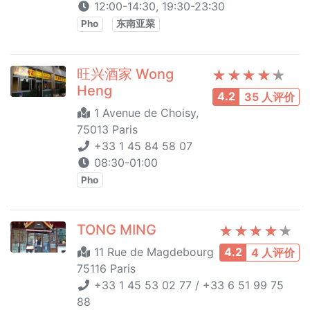
12:00-14:30, 19:30-23:30
Pho
东南亚菜
旺兴酒家 Wong
Heng
4.2
35 人评价
1 Avenue de Choisy,
75013 Paris
+33 1 45 84 58 07
08:30-01:00
Pho
TONG MING
11 Rue de Magdebourg
4.2
4 人评价
75116 Paris
+33 1 45 53 02 77 / +33 6 51 99 75
88