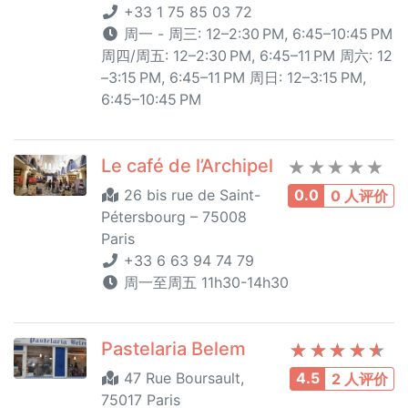
+33 1 75 85 03 72
周一 - 周三: 12–2:30 PM, 6:45–10:45 PM
周四/周五: 12–2:30 PM, 6:45–11 PM 周六: 12
–3:15 PM, 6:45–11 PM 周日: 12–3:15 PM,
6:45–10:45 PM
Le café de l’Archipel
26 bis rue de Saint-
0.0
0 人评价
Pétersbourg – 75008
Paris
+33 6 63 94 74 79
周一至周五 11h30-14h30
Pastelaria Belem
47 Rue Boursault,
4.5
2 人评价
75017 Paris