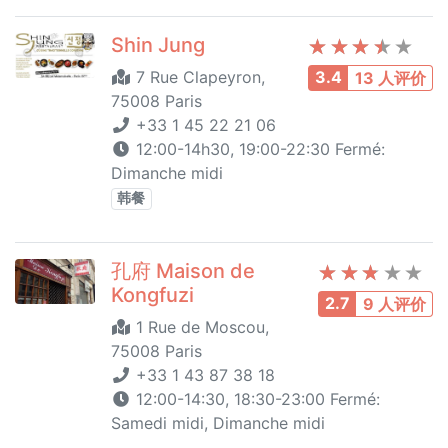
Shin Jung
7 Rue Clapeyron,
3.4
13 人评价
75008 Paris
+33 1 45 22 21 06
12:00-14h30, 19:00-22:30 Fermé:
Dimanche midi
韩餐
孔府 Maison de
Kongfuzi
2.7
9 人评价
1 Rue de Moscou,
75008 Paris
+33 1 43 87 38 18
12:00-14:30, 18:30-23:00 Fermé:
Samedi midi, Dimanche midi