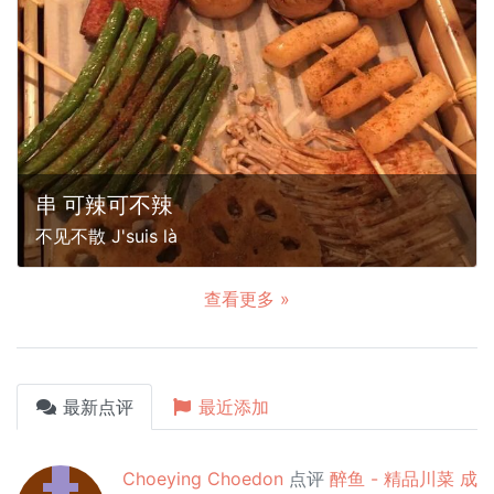
串 可辣可不辣
不见不散 J'suis là
查看更多 »
最新点评
最近添加
Choeying Choedon
点评
醉鱼 - 精品川菜 成