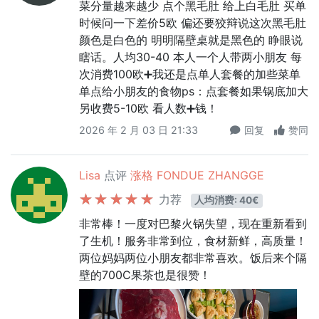
菜分量越来越少 点个黑毛肚 给上白毛肚 买单
时候问一下差价5欧 偏还要狡辩说这次黑毛肚
颜色是白色的 明明隔壁桌就是黑色的 睁眼说
瞎话。人均30-40 本人一个人带两小朋友 每
次消费100欧➕我还是点单人套餐的加些菜单
单点给小朋友的食物ps：点套餐如果锅底加大
另收费5-10欧 看人数➕钱！
2026 年 2 月 03 日 21:33
回复
赞同
Lisa
点评
涨格 FONDUE ZHANGGE
力荐
人均消费: 40€
非常棒！一度对巴黎火锅失望，现在重新看到
了生机！服务非常到位，食材新鲜，高质量！
两位妈妈两位小朋友都非常喜欢。饭后来个隔
壁的700C果茶也是很赞！