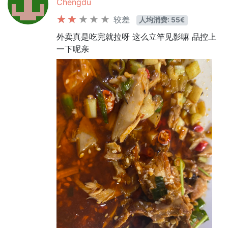
Chengdu
较差
人均消费: 55€
外卖真是吃完就拉呀 这么立竿见影嘛 品控上
一下呢亲