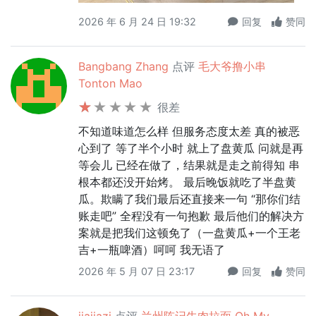
2026 年 6 月 24 日 19:32
回复
赞同
Bangbang Zhang
点评
毛大爷撸小串
Tonton Mao
很差
不知道味道怎么样 但服务态度太差 真的被恶
心到了 等了半个小时 就上了盘黄瓜 问就是再
等会儿 已经在做了，结果就是走之前得知 串
根本都还没开始烤。 最后晚饭就吃了半盘黄
瓜。欺瞒了我们最后还直接来一句 “那你们结
账走吧” 全程没有一句抱歉 最后他们的解决方
案就是把我们这顿免了（一盘黄瓜+一个王老
吉+一瓶啤酒）呵呵 我无语了
2026 年 5 月 07 日 23:17
回复
赞同