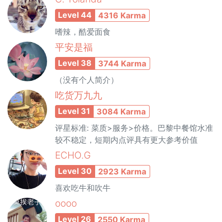
Level 44
4316 Karma
嗜辣，酷爱面食
平安是福
Level 38
3744 Karma
（没有个人简介）
吃货万九九
Level 31
3084 Karma
评星标准: 菜质>服务>价格。巴黎中餐馆水准
较不稳定，短期内点评具有更大参考价值
ECHO.G
Level 30
2923 Karma
喜欢吃牛和吹牛
oooo
Level 26
2550 Karma