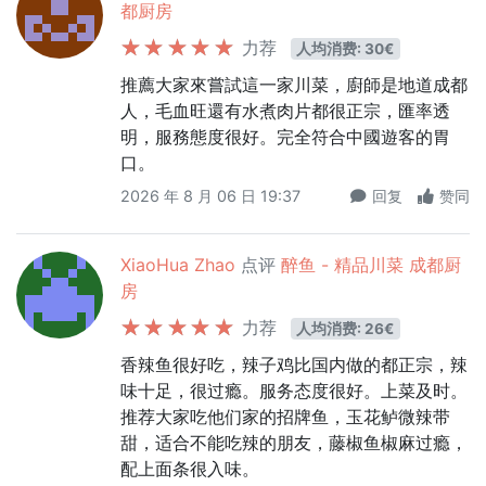
都厨房
力荐
人均消费: 30€
推薦大家來嘗試這一家川菜，廚師是地道成都
人，毛血旺還有水煮肉片都很正宗，匯率透
明，服務態度很好。完全符合中國遊客的胃
口。
2026 年 8 月 06 日 19:37
回复
赞同
XiaoHua Zhao
点评
醉鱼 - 精品川菜 成都厨
房
力荐
人均消费: 26€
香辣鱼很好吃，辣子鸡比国内做的都正宗，辣
味十足，很过瘾。服务态度很好。上菜及时。
推荐大家吃他们家的招牌鱼，玉花鲈微辣带
甜，适合不能吃辣的朋友，藤椒鱼椒麻过瘾，
配上面条很入味。