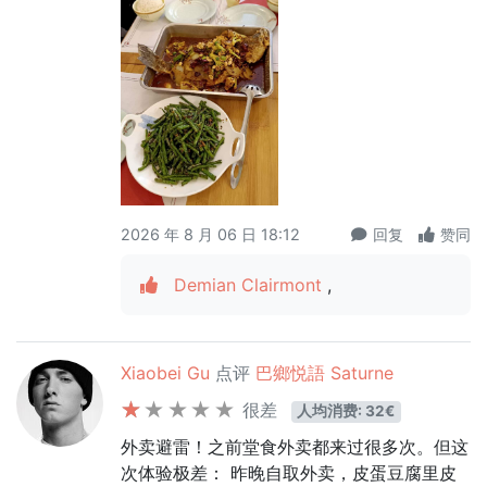
2026 年 8 月 06 日 18:12
回复
赞同
Demian Clairmont
,
Xiaobei Gu
点评
巴鄉悦語 Saturne
很差
人均消费: 32€
外卖避雷！之前堂食外卖都来过很多次。但这
次体验极差： 昨晚自取外卖，皮蛋豆腐里皮