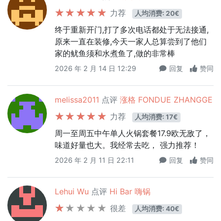
力荐
人均消费: 20€
终于重新开门,打了多次电话都处于无法接通,
原来一直在装修,今天一家人总算尝到了他们
家的鱿鱼须和水煮鱼了,做的非常棒
2026 年 2 月 14 日 12:29
回复
赞同
melissa2011
点评
涨格 FONDUE ZHANGGE
力荐
人均消费: 17€
周一至周五中午单人火锅套餐17.9欧无敌了，
味道好量也大。我经常去吃， 强力推荐！
2026 年 2 月 11 日 22:11
回复
赞同
Lehui Wu
点评
Hi Bar 嗨锅
很差
人均消费: 40€