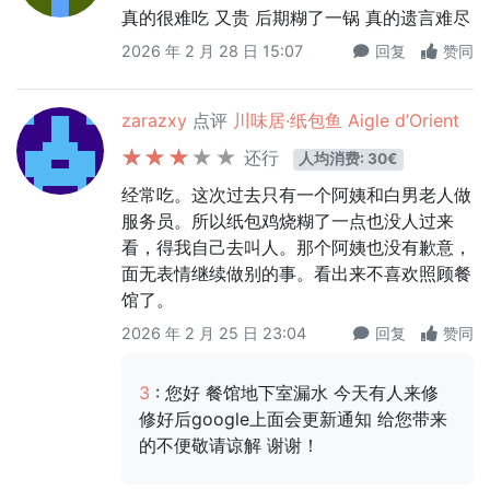
真的很难吃 又贵 后期糊了一锅 真的遗言难尽
2026 年 2 月 28 日 15:07
回复
赞同
zarazxy
点评
川味居·纸包鱼 Aigle d’Orient
还行
人均消费: 30€
经常吃。这次过去只有一个阿姨和白男老人做
服务员。所以纸包鸡烧糊了一点也没人过来
看，得我自己去叫人。那个阿姨也没有歉意，
面无表情继续做别的事。看出来不喜欢照顾餐
馆了。
2026 年 2 月 25 日 23:04
回复
赞同
3
: 您好 餐馆地下室漏水 今天有人来修
修好后google上面会更新通知 给您带来
的不便敬请谅解 谢谢！