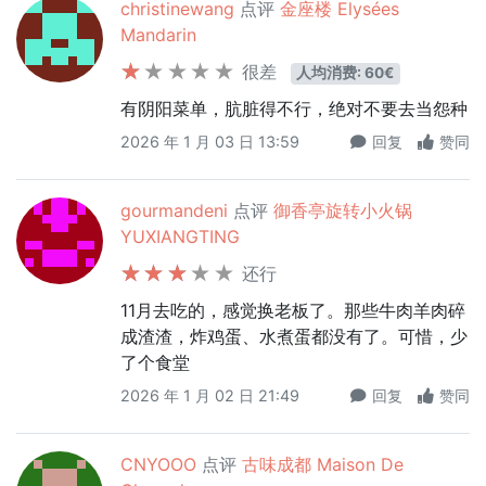
christinewang
点评
金座楼 Elysées
Mandarin
很差
人均消费: 60€
有阴阳菜单，肮脏得不行，绝对不要去当怨种
2026 年 1 月 03 日 13:59
回复
赞同
gourmandeni
点评
御香亭旋转小火锅
YUXIANGTING
还行
11月去吃的，感觉换老板了。那些牛肉羊肉碎
成渣渣，炸鸡蛋、水煮蛋都没有了。可惜，少
了个食堂
2026 年 1 月 02 日 21:49
回复
赞同
CNYOOO
点评
古味成都 Maison De