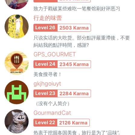
致力于戳破某些难吃一笔餐馆刷好评恶习
行走的味蕾
Level 26
2503 Karma
只说实话的大吃货。部分點評嚴重滯後，不要
糾結我的點評時間，感謝?
GPS_GOURMET
Level 24
2345 Karma
美食搜寻者！
gkjhgoiuyt
Level 23
2284 Karma
（没有个人简介）
GourmandCat
Level 22
2126 Karma
热衷于挖掘各国美食，旅行是为了“品味”.