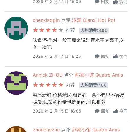
2026 年 2 月 17 日 19:06
回复
赞同
chenxiaopin
点评
浅喜 Qianxi Hot Pot
推荐
人均消费: 40€
味道还行,对一般工新来说消费水平太高了,久
久一次吧
2026 年 2 月 17 日 18:26
回复
赞同
Annick ZHOU
点评
那家小馆 Quatre Amis
力荐
人均消费: 18€
菜品新鲜,价格亲民,就是在一条小巷里不容易
被发现,菜的份量也挺足的,可以推荐
2026 年 2 月 15 日 18:05
回复
赞同
zhonchezhu
点评
那家小馆 Quatre Amis