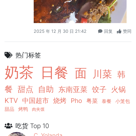
2025 年 12 月 30 日 21:42
回复
赞同
热门标签
奶茶
日餐
面
川菜
韩
餐
甜点
自助
东南亚菜
饺子
火锅
KTV
中国超市
烧烤
Pho
粤菜
泰餐
小笼包
甜品
烤鸭
肉夹馍
吃货 Top 10
C. Yolanda