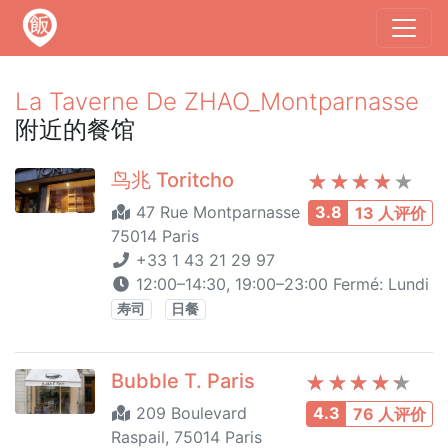
La Taverne De ZHAO_Montparnasse
附近的餐馆
鸟兆 Toritcho
47 Rue Montparnasse
3.8
13 人评价
75014 Paris
+33 1 43 21 29 97
12:00–14:30, 19:00–23:00 Fermé: Lundi
寿司
日餐
Bubble T. Paris
209 Boulevard
4.3
76 人评价
Raspail, 75014 Paris