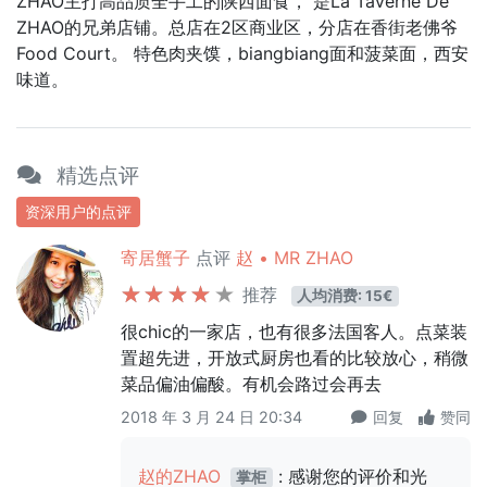
ZHAO主打高品质全手工的陕西面食， 是La Taverne De
ZHAO的兄弟店铺。总店在2区商业区，分店在香街老佛爷
Food Court。 特色肉夹馍，biangbiang面和菠菜面，西安
味道。
精选点评
资深用户的点评
寄居蟹子
点评
赵 • MR ZHAO
推荐
人均消费: 15€
很chic的一家店，也有很多法国客人。点菜装
置超先进，开放式厨房也看的比较放心，稍微
菜品偏油偏酸。有机会路过会再去
2018 年 3 月 24 日 20:34
回复
赞同
赵的ZHAO
: 感谢您的评价和光
掌柜