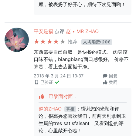
顾，被表扬了好开心，期待下次见面哟！
平安是福
点评
赵 • MR ZHAO
推荐
人均消费: 20€
东西需要自己自取，是快餐的模式。 肉夹馍
口味不错，biangbiang面口感很好。 价格不
算贵，看上去店面挺干净。
2018 年 3 月 24 日 13:37
回复
已验证
赞同
巴黎面对面
,
赵的ZHAO
: 感谢您的光顾和评
掌柜
论，很高兴您喜欢我们，前两天刚拿到卫
生局的tres satisfaisant，又看到您的评
论，心里敲开心哒！