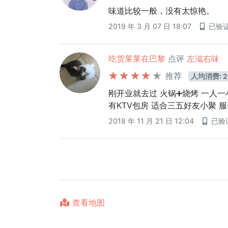
味道比较一般，没有太惊艳。
2019 年 3 月 07 日 18:07
已验
吃货莱莱在巴黎
点评
左滋右味
推荐
人均消费: 2
刚开业就去过 火锅➕烧烤 一人一
有KTV包房 适合三五好友小聚 
2018 年 11 月 21 日 12:04
已验
查看地图