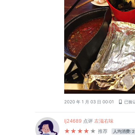
2020 年 1 月 03 日 00:01
已验
lj24689
点评
左滋右味
推荐
人均消费: 2