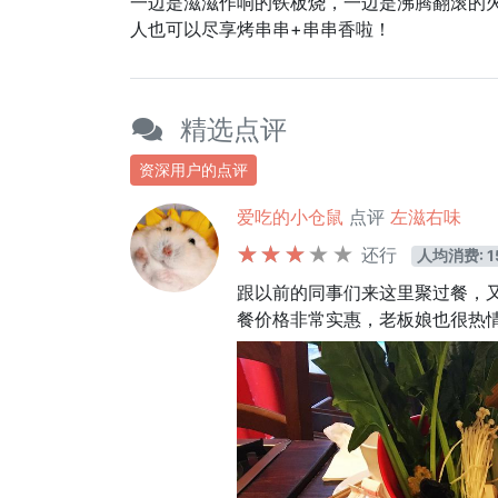
一边是滋滋作响的铁板烧，一边是沸腾翻滚的火
人也可以尽享烤串串+串串香啦！
精选点评
资深用户的点评
爱吃的小仓鼠
点评
左滋右味
还行
人均消费: 1
跟以前的同事们来这里聚过餐，
餐价格非常实惠，老板娘也很热