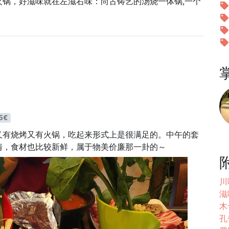
锅，好滋味就在左滋右味：尚古铸艺的汤烧一体锅,一个
5€
又有烧烤又有火锅，吃起来形式上是很满足的。中午的套
情，食材也比较新鲜，属于物美价廉那一卦的～
川味
滋
木
孔雀