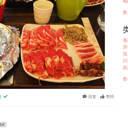
蜀
查
涨
洪
浅喜
川
东家
查
证
回复
赞同
0€