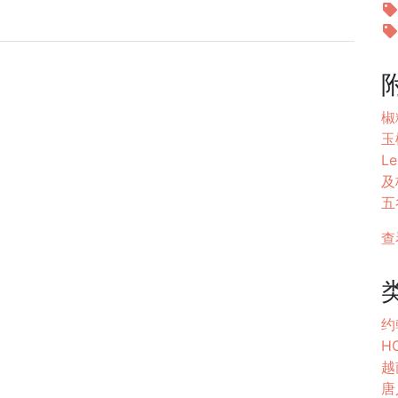
椒
玉榭
Le
及校
五
查
约
HO
越
唐人