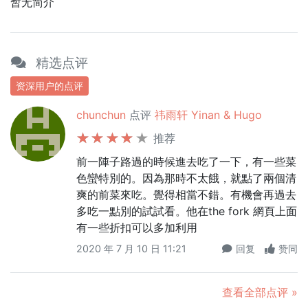
暂无简介
精选点评
资深用户的点评
chunchun
点评
祎雨轩 Yinan & Hugo
推荐
前一陣子路過的時候進去吃了一下，有一些菜
色蠻特別的。因為那時不太餓，就點了兩個清
爽的前菜來吃。覺得相當不錯。有機會再過去
多吃一點別的試試看。他在the fork 網頁上面
有一些折扣可以多加利用
2020 年 7 月 10 日 11:21
回复
赞同
查看全部点评 »