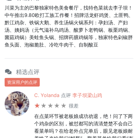
川菜为主的巴黎独家特色美食餐厅，找特色菜就去李子坝！
中午推出9.80欧打工族工作餐！招牌活龙虾鸡煲、土匪鸭、
黔江鸡杂、铁锅大鹅、养生汤锅火锅系列：孕妇汤、产妇
汤、姨妈汤（元气滋补乌鸡汤、酸萝卜老鸭锅、板栗鸡锅、
菌菇鸡锅）美蛙鱼头锅、招牌药膳鸡锅等，独家特色剁椒胖
鱼头面、泡椒脆肚、冷吃牛肉干、自制酸豆
精选点评
资深用户的点评
C. Yolanda
点评
李子坝梁山鸡
很差
在点菜环节被老板娘成功劝退，绝！问了下两
个鸡杂的区别，被怼都写的清清楚楚不会自己
看菜单吗？在给老外点完单后，眼见老板娘耐