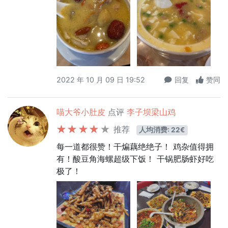
2022 年 10 月 09 日 19:52
回复
赞同
喵大爷小肚皮
点评
李子坝梁山鸡
推荐
人均消费: 22€
每一道都很赞！干煸藕绝绝子！ 鸡杂值得拥
有！酸豆角海螺超级下饭！ 干锅肥肠虾好吃
极了！