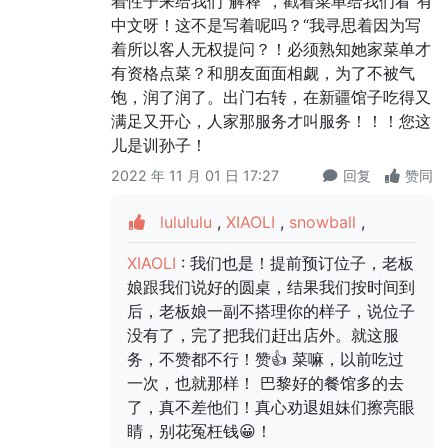
着性子来给我们“解释”，戳着菜单给我们看“有
中文呀！这不是写着呢吗？“我寻思着因为写
着所以客人无权提问？！必须熟知她家菜单才
有资格点菜？和朋友面面相觑，为了不被气
饱，润了润了。出门右转，在新疆馆子吃得又
满足又开心，人家那服务才叫服务！！！您这
儿是训孙子！
2022 年 11 月 01 日 17:27
回复
赞同
lulululu
,
XIAOLI
,
snowball
,
XIAOLI
: 我们也是！提前预订位子，老板
娘跟我们说好的圆桌，结果我们按时间到
后，老板娘一副不搭理你的样子，说位子
没有了，完了把我们赶出店外。就这服
务，不赞都不行！赞👍 菜嘛，以前吃过
一次，也就那样！ 巴黎好的餐馆多的去
了，真不差他们！真心劝退姐妹们擦亮眼
睛，别花冤枉钱😀！