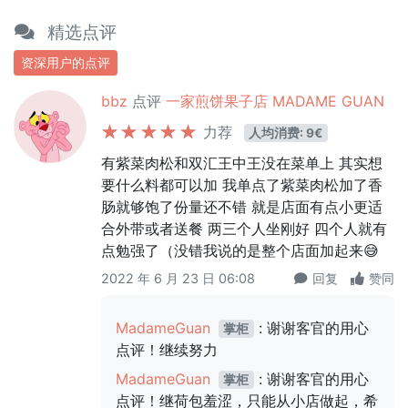
精选点评
资深用户的点评
bbz
点评
一家煎饼果子店 MADAME GUAN
力荐
人均消费: 9€
有紫菜肉松和双汇王中王没在菜单上 其实想
要什么料都可以加 我单点了紫菜肉松加了香
肠就够饱了份量还不错 就是店面有点小更适
合外带或者送餐 两三个人坐刚好 四个人就有
点勉强了（没错我说的是整个店面加起来😅
2022 年 6 月 23 日 06:08
回复
赞同
MadameGuan
: 谢谢客官的用心
掌柜
点评！继续努力
MadameGuan
: 谢谢客官的用心
掌柜
点评！继荷包羞涩，只能从小店做起，希