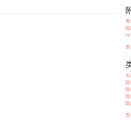
粤江
陈
Hi
查
名
陈
陈
陈
陈
查