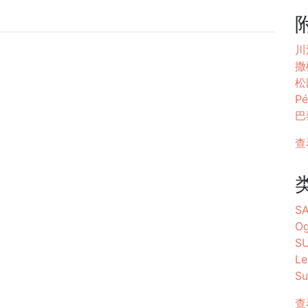
川
撒
松
Pé
巴
查
S
Og
S
Le
Su
查