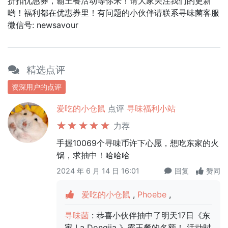
折扣优惠券，霸王餐活动等你来！请大家关注我们的更新
哟！福利都在优惠券里！有问题的小伙伴请联系寻味菌客服
微信号: newsavour
精选点评
资深用户的点评
爱吃的小仓鼠
点评
寻味福利小站
力荐
手握10069个寻味币许下心愿，想吃东家的火
锅，求抽中！哈哈哈
2024 年 6 月 14 日 16:01
回复
赞同
爱吃的小仓鼠
,
Phoebe
,
寻味菌
: 恭喜小伙伴抽中了明天17日《东
家 La Dongjia 》霸王餐的名额！ 活动时