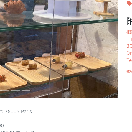
Next
椒
一
B
Dr
Te
查
d 75005 Paris
90