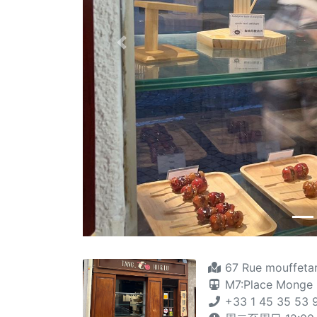
Previous
67 Rue mouffetar
M7:Place Monge
+33 1 45 35 53 