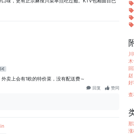
口味，更有正宗麻辣川菜单点吃过瘾。KTV包厢曲目已
川味
木
回家
5€
赵
，外卖上会有1欧的特价菜，没有配送费～
好
回复
赞同
查
那
in
涨