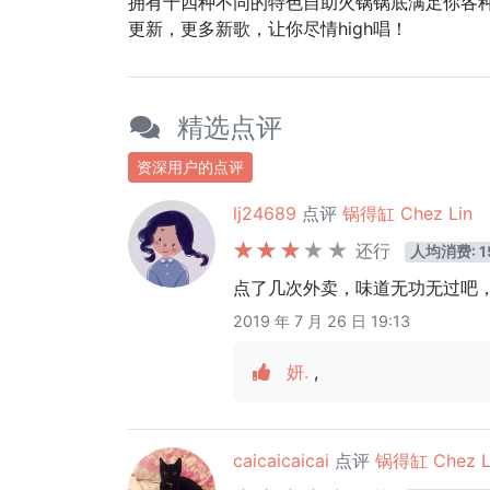
拥有十四种不同的特色自助火锅锅底满足你各种
更新，更多新歌，让你尽情high唱！
精选点评
资深用户的点评
lj24689
点评
锅得缸 Chez Lin
还行
人均消费: 1
点了几次外卖，味道无功无过吧
2019 年 7 月 26 日 19:13
妍.
,
caicaicaicai
点评
锅得缸 Chez L