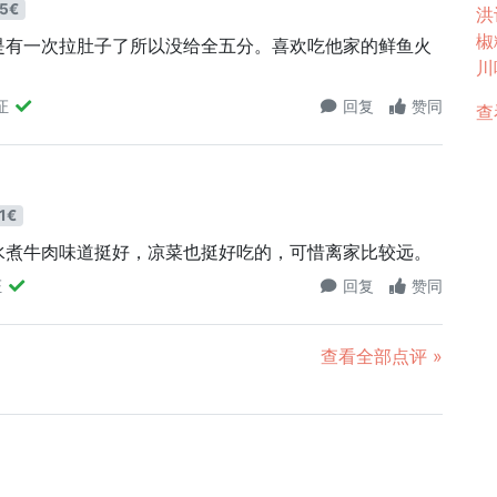
5€
洪
椒
是有一次拉肚子了所以没给全五分。喜欢吃他家的鲜鱼火
川味
证
回复
赞同
查
1€
水煮牛肉味道挺好，凉菜也挺好吃的，可惜离家比较远。
证
回复
赞同
查看全部点评 »