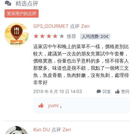
精选点评
资深用户的点评
GPS_GOURMET
点评
Zen
推荐
人均消费: 20€
這家店中午和晚上的菜單不一樣，價格差別比
較大，建議第一次去的朋友先嘗試中午套餐，
價格實惠，份量也出乎意料的多，怪不得客人
那麼多。味道也是很不錯，我點了一個烤三文
魚，魚皮香脆，魚肉鮮嫩，沒有魚刺，處理得
非常好
2019 年 6 月 10 日 14:03
回复
赞同
yumi
,
Kun DU
点评
Zen