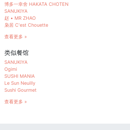
博多一幸舍 HAKATA CHOTEN
SANUKIYA
赵 • MR ZHAO
枭居 C'est Chouette
查看更多 »
类似餐馆
SANUKIYA
Ogimi
SUSHI MANIA
Le Sun Neuilly
Sushi Gourmet
查看更多 »