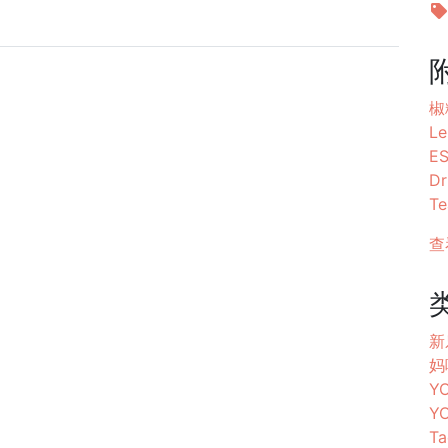
椒
Le
E
Dr
Te
查
新乐
妈
YO
YO
Ta