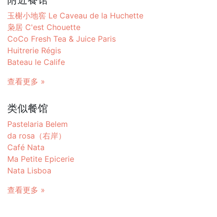
玉榭小地窖 Le Caveau de la Huchette
枭居 C'est Chouette
CoCo Fresh Tea & Juice Paris
Huitrerie Régis
Bateau le Calife
查看更多 »
类似餐馆
Pastelaria Belem
da rosa（右岸）
Café Nata
Ma Petite Epicerie
Nata Lisboa
查看更多 »