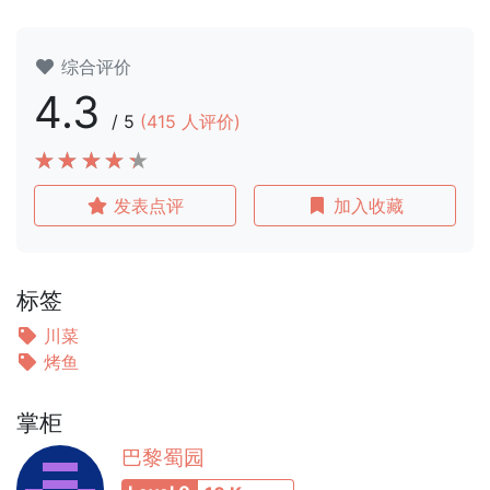
综合评价
4.3
/
5
(
415
人评价)
发表点评
加入收藏
标签
川菜
烤鱼
掌柜
巴黎蜀园