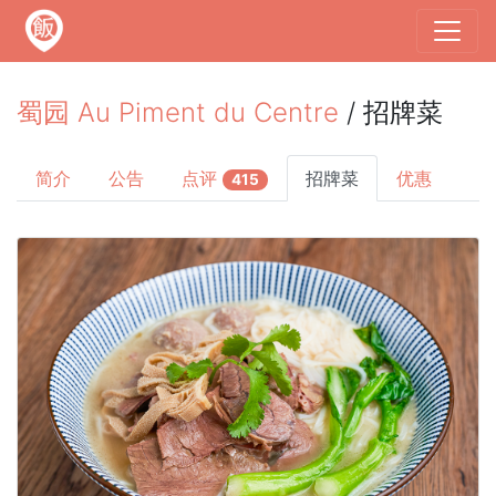
蜀园 Au Piment du Centre
/ 招牌菜
简介
公告
点评
招牌菜
优惠
415