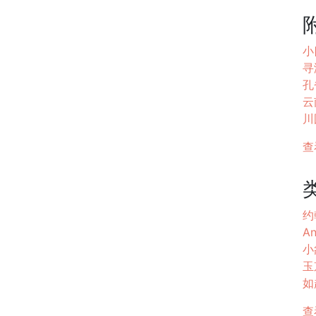
小
寻
孔雀
云
川
查
约
An
小
玉
如越
查