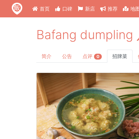
首页
口碑
新店
推荐
地
Bafang dumpli
简介
公告
点评
招牌菜
0