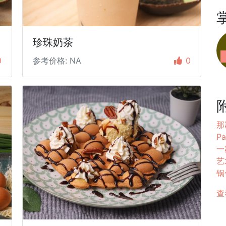
珍珠奶茶
0
参考价格: NA
0
那
Pa
一
艺
锅
查