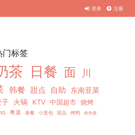
登录
注册
热门标签
奶茶
日餐
面
川
菜
韩餐
甜点
自助
东南亚菜
饺子
火锅
KTV
中国超市
烧烤
ho
粤菜
泰餐
小笼包
甜品
烤鸭
肉夹馍