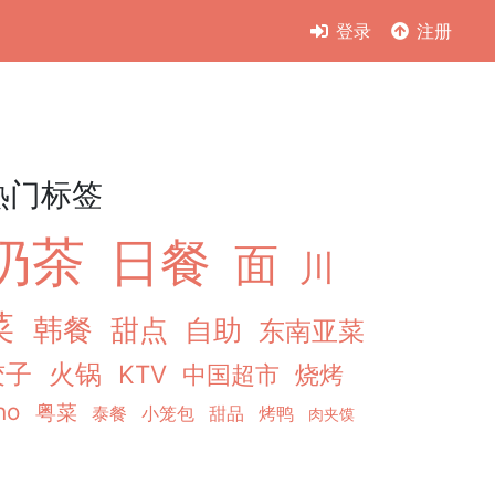
登录
注册
热门标签
奶茶
日餐
面
川
菜
韩餐
甜点
自助
东南亚菜
饺子
火锅
KTV
中国超市
烧烤
ho
粤菜
泰餐
小笼包
甜品
烤鸭
肉夹馍