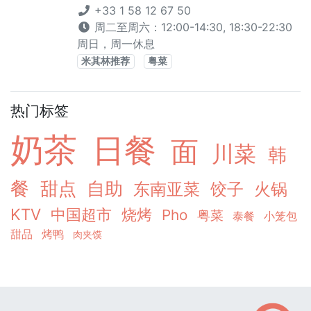
+33 1 58 12 67 50
周二至周六：12:00-14:30, 18:30-22:30
周日，周一休息
米其林推荐
粤菜
热门标签
奶茶
日餐
面
川菜
韩
餐
甜点
自助
东南亚菜
饺子
火锅
KTV
中国超市
烧烤
Pho
粤菜
泰餐
小笼包
甜品
烤鸭
肉夹馍