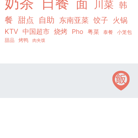
奶茶
日餐
面
川菜
韩
餐
甜点
自助
东南亚菜
饺子
火锅
KTV
中国超市
烧烤
Pho
粤菜
泰餐
小笼包
甜品
烤鸭
肉夹馍