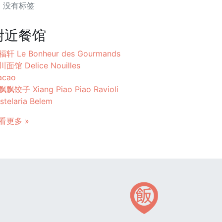
没有标签
附近餐馆
轩 Le Bonheur des Gourmands
面馆 Delice Nouilles
acao
飘饺子 Xiang Piao Piao Ravioli
stelaria Belem
看更多 »