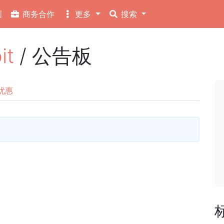
图
商务合作
更多
搜索
it
/ 公告板
优惠