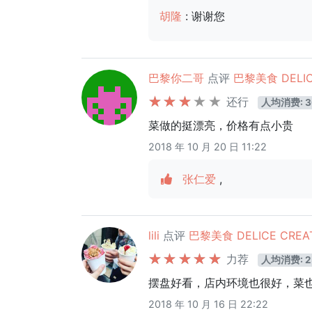
胡隆
: 谢谢您
巴黎你二哥
点评
巴黎美食 DELIC
还行
人均消费: 3
菜做的挺漂亮，价格有点小贵
2018 年 10 月 20 日 11:22
张仁爱
,
lili
点评
巴黎美食 DELICE CREAT
力荐
人均消费: 2
摆盘好看，店内环境也很好，菜
2018 年 10 月 16 日 22:22