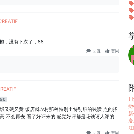
REATIF
饱，没有下次了，88
回复
赞同
REATIF
川
5€
撒
米饭又硬又黄 饭店就农村那种特别土特别脏的装潢 点的招
新今
位高 不会再去 看了好评来的 感觉好评都是花钱请人评的
唐人
江
回复
赞同