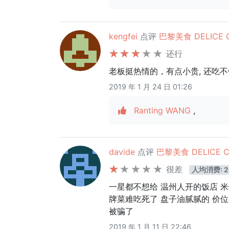
kengfei
点评
巴黎美食 DELICE C
还行
老板挺热情的，有点小贵, 还吃不
2019 年 1 月 24 日 01:26
Ranting WANG
,
davide
点评
巴黎美食 DELICE C
很差
人均消费: 2
一星都不想给 温州人开的饭店 
牌菜难吃死了 盘子油腻腻的 价
被骗了
2019 年 1 月 11 日 22:46