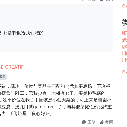
查
吃 都是剩饭给我们吃的
那
醉
椒
川味
川
E CREATIF
查
5€
不错，基本上价位与菜品是匹配的（尤其要表扬一下冷柜
有摆盘与雕工，巴黎少有，老板有心了。要是挑毛病的
锅，这个价位在我心中因该是小盆大菜的，可上来是椭圆小
腐，没几口就game over 了，与其他菜比性价比严重
给力。所以5星，良心好评。
回复
赞同