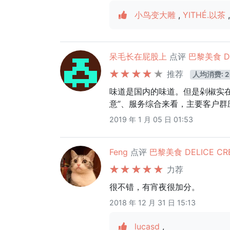
小鸟变大雕
,
YITHÉ.以茶
,
呆毛长在屁股上
点评
巴黎美食 DE
推荐
人均消费: 2
味道是国内的味道。但是剁椒实
意”、服务综合来看，主要客户群
2019 年 1 月 05 日 01:53
Feng
点评
巴黎美食 DELICE CRE
力荐
很不错，有宵夜很加分。
2018 年 12 月 31 日 15:13
lucasd
,