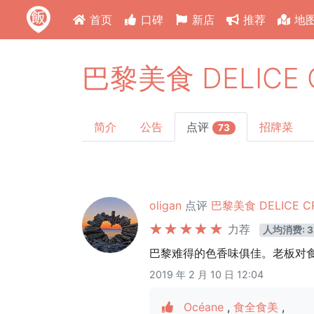
首页
口碑
新店
推荐
地
巴黎美食 DELICE C
简介
公告
点评
招牌菜
73
oligan
点评
巴黎美食 DELICE CR
力荐
人均消费: 3
巴黎难得的色香味俱佳。老板对
2019 年 2 月 10 日 12:04
Océane
,
食全食美
,