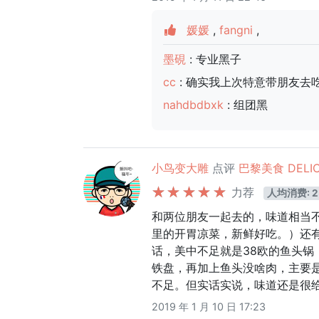
媛媛
,
fangni
,
墨硯
: 专业黑子
cc
: 确实我上次特意带朋友去
nahdbdbxk
: 组团黑
小鸟变大雕
点评
巴黎美食 DELIC
力荐
人均消费: 2
和两位朋友一起去的，味道相当
里的开胃凉菜，新鲜好吃。）还
话，美中不足就是38欧的鱼头
铁盘，再加上鱼头没啥肉，主要是豆
不足。但实话实说，味道还是很
2019 年 1 月 10 日 17:23