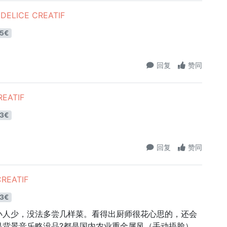
ELICE CREATIF
5€
回复
赞同
EATIF
3€
回复
赞同
REATIF
3€
小人少，没法多尝几样菜。看得出厨师很花心思的，还会
是背景音乐略没品?都是国内农业重金属风（手动捂脸）