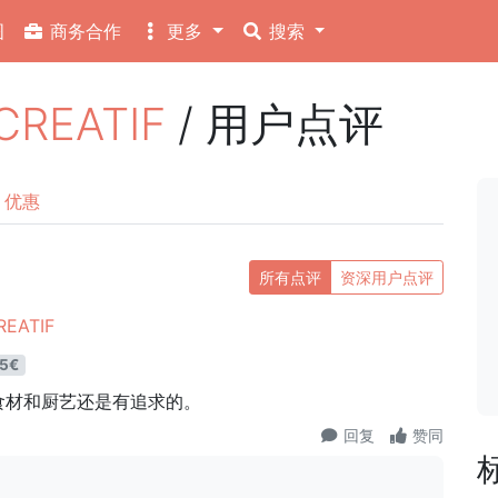
图
商务合作
更多
搜索
REATIF
/ 用户点评
优惠
所有点评
资深用户点评
EATIF
5€
食材和厨艺还是有追求的。
回复
赞同