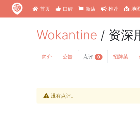
首页
口碑
新店
推荐
地
Wokantine
/ 资
简介
公告
点评
招牌菜
0
没有点评。