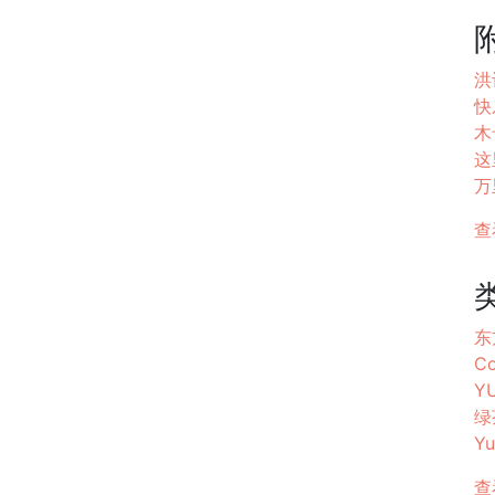
洪
快
木
这里
万
查
东方
Co
Y
绿茶
Yu
查