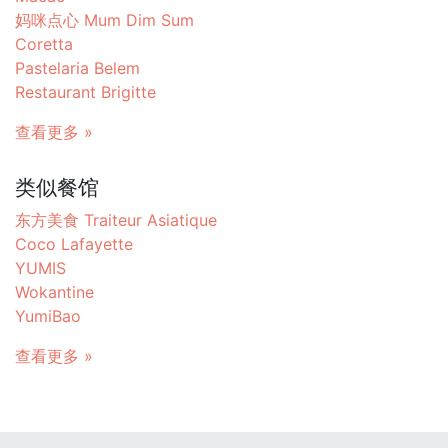
妈咪点心 Mum Dim Sum
Coretta
Pastelaria Belem
Restaurant Brigitte
查看更多 »
类似餐馆
东方美食 Traiteur Asiatique
Coco Lafayette
YUMIS
Wokantine
YumiBao
查看更多 »