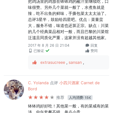
把鸡汤里的鸡放在钵钵鸡的蘸汁里继续吃，口
味很赞。另外几个菜就一般了，水煮鱼就是
辣，吃不出鱼的鲜味，手撕包菜太太太油了。
总评3星半，鼓励给四星吧。优点：菜量蛮
大，服务不错，味道也还算正宗。缺点：川菜
的几个经典菜品相对一般，而且巴黎的川菜馆
泛滥且同质化严重，这家并没有超越其他家。
2017 年 8 月 26 日 21:04
回复
已验证
赞同
extrasucreee
,
sansan
,
C. Yolanda
点评
小四川酒家 Carnet de
Bord
推荐
人均消费: 15€
钵钵鸡好好吃！其他菜一般，有的菜咸有的菜
淡。中午套餐不错。单点小贵