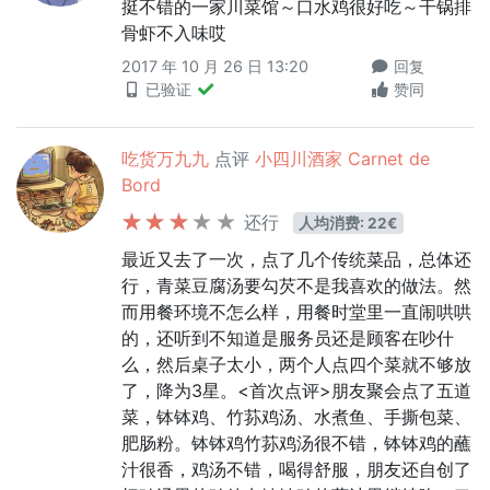
挺不错的一家川菜馆～口水鸡很好吃～干锅排
骨虾不入味哎
2017 年 10 月 26 日 13:20
回复
已验证
赞同
吃货万九九
点评
小四川酒家 Carnet de
Bord
还行
人均消费: 22€
最近又去了一次，点了几个传统菜品，总体还
行，青菜豆腐汤要勾芡不是我喜欢的做法。然
而用餐环境不怎么样，用餐时堂里一直闹哄哄
的，还听到不知道是服务员还是顾客在吵什
么，然后桌子太小，两个人点四个菜就不够放
了，降为3星。<首次点评>朋友聚会点了五道
菜，钵钵鸡、竹荪鸡汤、水煮鱼、手撕包菜、
肥肠粉。钵钵鸡竹荪鸡汤很不错，钵钵鸡的蘸
汁很香，鸡汤不错，喝得舒服，朋友还自创了