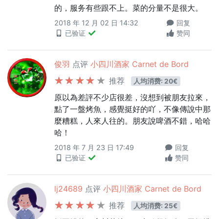
的，服务有些跟不上。菜的分量不是很大。
2018 年 12 月 02 日 14:32
回复
已验证
赞同
俊羽
点评
小四川酒家 Carnet de Bord
推荐
人均消费: 20€
原以為差評不少店很差，沒想到被朋友拉來，
點了一盤烤魚，感覺挺好的吖，不像傳說中那
麼糟糕，人來人往的。朋友說啤酒不錯，哈哈
哈！
2018 年 7 月 23 日 17:49
回复
已验证
赞同
lj24689
点评
小四川酒家 Carnet de Bord
推荐
人均消费: 25€