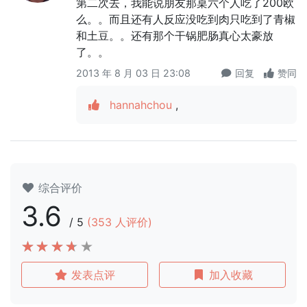
第二次去，我能说朋友那桌六个人吃了200欧
么。。而且还有人反应没吃到肉只吃到了青椒
和土豆。。还有那个干锅肥肠真心太豪放
了。。
2013 年 8 月 03 日 23:08
回复
赞同
hannahchou
,
综合评价
3.6
/
5
(
353
人评价)
发表点评
加入收藏