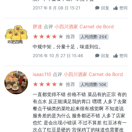
2017 年 8 月 08 日 15:21
回复
赞同
胖達
点评
小四川酒家 Carnet de Bord
推荐
人均消费: 25€
中规中矩，分量十足，味道到位。
2016 年 10 月 27 日 15:46
回复
赞同
isaac110
点评
小四川酒家 Carnet de Bord
推荐
人均消费: 10€
一直都觉得不错 价格不错 菜品有的正宗 有的
有点水 反正能满足我的胃口 嘿嘿 人多了去聚
餐点干锅类的菜吃起来很有感觉啊 不知道说
服务差的是为什么 服务都还不错 人多了店家
也忙 是会出现小错误 不过不算差 红豆冰有一
次点了红豆是硬的 宫保鸡丁的味道也需要改