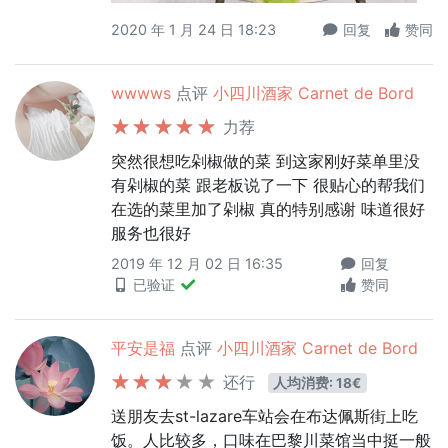
2020 年 1 月 24 日 18:23
回复
赞同
wwwws
点评
小四川酒家 Carnet de Bord
力荐
突然很想吃剁椒做的菜 到这家刚好菜单里没
有剁椒的菜 跟老板说了一下 很贴心的帮我们
在选的菜里加了剁椒 真的特别感谢 味道很好
服务也很好
2019 年 12 月 02 日 16:35
回复
已验证
赞同
平安是福
点评
小四川酒家 Carnet de Bord
还行
人均消费: 18€
送朋友去st-lazare车站会在布达佩斯街上吃
饭。人比较多，口味在巴黎川菜馆当中挺一般