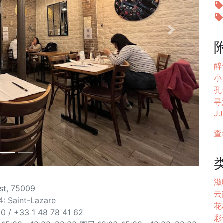
Next
醉
小
孔雀
寻
JJ
查
滋
st, 75009
云
: Saint-Lazare
花杞
0 / +33 1 48 78 41 62
彩云