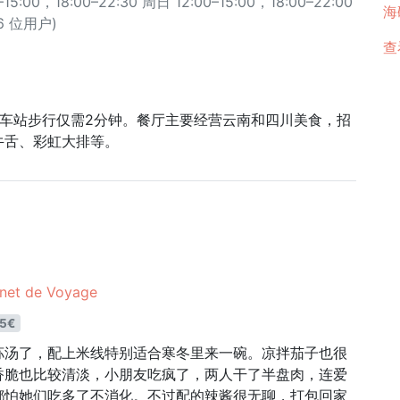
:00，18:00–22:30 周日 12:00–15:00，18:00–22:00
海碗
96 位用户)
查
zare车站步行仅需2分钟。餐厅主要经营云南和四川美食，招
牛舌、彩虹大排等。
t de Voyage
5€
荪汤了，配上米线特别适合寒冬里来一碗。凉拌茄子也很
香脆也比较清淡，小朋友吃疯了，两人干了半盘肉，连爱
都怕她们吃多了不消化。不过配的辣酱很无聊，打包回家