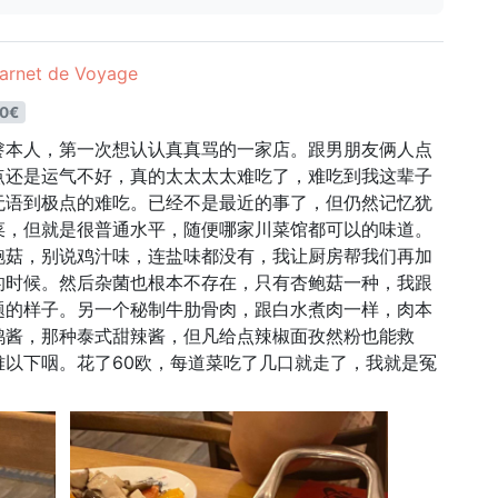
et de Voyage
0€
餮本人，第一次想认认真真骂的一家店。跟男朋友俩人点
点还是运气不好，真的太太太太难吃了，难吃到我这辈子
无语到极点的难吃。已经不是最近的事了，但仍然记忆犹
菜，但就是很普通水平，随便哪家川菜馆都可以的味道。
鲍菇，别说鸡汁味，连盐味都没有，我让厨房帮我们再加
的时候。然后杂菌也根本不存在，只有杏鲍菇一种，我跟
题的样子。另一个秘制牛肋骨肉，跟白水煮肉一样，肉本
鸡酱，那种泰式甜辣酱，但凡给点辣椒面孜然粉也能救
难以下咽。花了60欧，每道菜吃了几口就走了，我就是冤