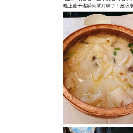
晚上蘸干碟瞬间就对味了！建议