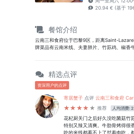
周一至周六 12:00–15
20.94 € (基于 1
餐馆介绍
云南三和食府位于巴黎9区，距离Saint-La
牌菜品有云南米线、夫妻肺片、竹荪鸡、椒香
精选点评
资深用户的点评
寄居蟹子
点评
云南三和食府 Carne
推荐
人均消费: 2
花杞厨关门之后好久没吃菌菇竹
特别又辣又清爽。牛肋骨烤得很
吃的米线都看不上了怼着肉吃，