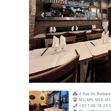
Previous
4 Rue de Budape
M3,
M9,
M13,
M14
+33 1 48 78 24 5