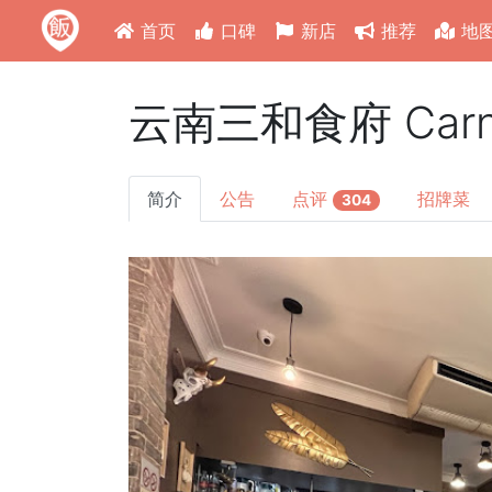
首页
口碑
新店
推荐
地
云南三和食府 Carnet
简介
公告
点评
招牌菜
304