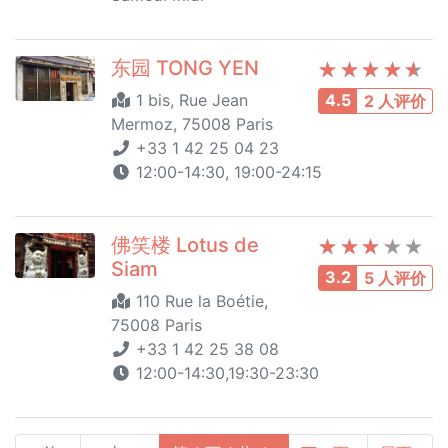
东园 TONG YEN
1 bis, Rue Jean
4.5
2 人评价
Mermoz, 75008 Paris
+33 1 42 25 04 23
12:00-14:30, 19:00-24:15
佛笑楼 Lotus de
Siam
3.2
5 人评价
110 Rue la Boétie,
75008 Paris
+33 1 42 25 38 08
12:00-14:30,19:30-23:30