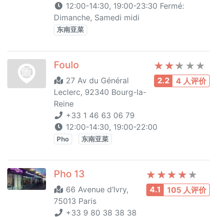
12:00-14:30, 19:00-23:30 Fermé:
Dimanche, Samedi midi
东南亚菜
Foulo
27 Av du Général
2.2
4 人评价
Leclerc, 92340 Bourg-la-
Reine
+33 1 46 63 06 79
12:00-14:30, 19:00-22:00
Pho
东南亚菜
Pho 13
66 Avenue d‘Ivry,
4.1
105 人评价
75013 Paris
+33 9 80 38 38 38