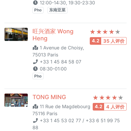
12:00-14:30, 19:30-23:30
Pho
东南亚菜
旺兴酒家 Wong
Heng
4.2
35 人评价
1 Avenue de Choisy,
75013 Paris
+33 1 45 84 58 07
08:30-01:00
Pho
TONG MING
11 Rue de Magdebourg
4.2
4 人评价
75116 Paris
+33 1 45 53 02 77 / +33 6 51 99 75
88