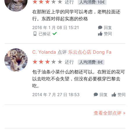
还行
人均消费: 10€
在那附近上学的同学可以考虑，老鸭拉面还
行。东西对得起实惠的价格
2016 年 1 月 08 日 15:21
回复
已验证
赞同
C. Yolanda
点评
乐云点心店 Dong Fa
还行
人均消费: 8€
包子油条小菜什么的都还可以。在附近的花可
以去吃吃不会失望，但没有必要横穿巴黎去
吃。
2014 年 7 月 27 日 18:53
回复
赞同
查看全部点评 »