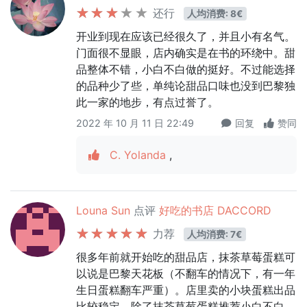
还行
人均消费: 8€
开业到现在应该已经很久了，并且小有名气。
门面很不显眼，店内确实是在书的环绕中。甜
品整体不错，小白不白做的挺好。不过能选择
的品种少了些，单纯论甜品口味也没到巴黎独
此一家的地步，有点过誉了。
2022 年 10 月 11 日 22:49
回复
赞同
C. Yolanda
,
Louna Sun
点评
好吃的书店 DACCORD
力荐
人均消费: 7€
很多年前就开始吃的甜品店，抹茶草莓蛋糕可
以说是巴黎天花板（不翻车的情况下，有一年
生日蛋糕翻车严重）。店里卖的小块蛋糕出品
比较稳定，除了抹茶草莓蛋糕推荐小白不白，