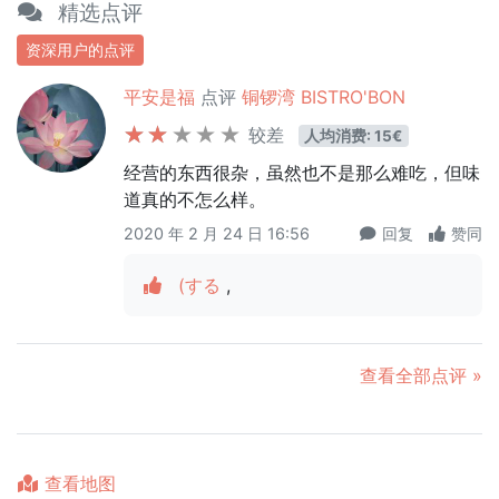
精选点评
资深用户的点评
平安是福
点评
铜锣湾 BISTRO'BON
较差
人均消费: 15€
经营的东西很杂，虽然也不是那么难吃，但味
道真的不怎么样。
2020 年 2 月 24 日 16:56
回复
赞同
(する
,
查看全部点评 »
查看地图