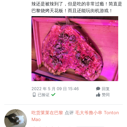
辣还是被辣到了，但是吃的非常过瘾！简直是
巴黎烧烤天花板！而且还能玩街机游戏！
2022 年 5 月 09 日 15:46
回复
已验证
赞同
吃货莱莱在巴黎
点评
毛大爷撸小串 Tonton
Mao