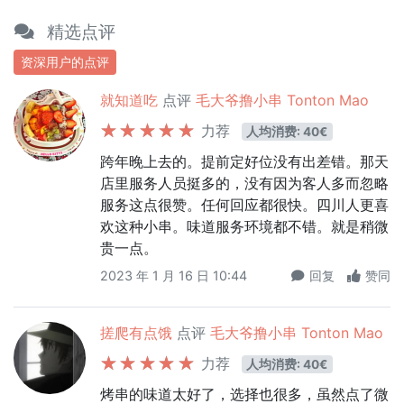
精选点评
资深用户的点评
就知道吃
点评
毛大爷撸小串 Tonton Mao
力荐
人均消费: 40€
跨年晚上去的。提前定好位没有出差错。那天
店里服务人员挺多的，没有因为客人多而忽略
服务这点很赞。任何回应都很快。四川人更喜
欢这种小串。味道服务环境都不错。就是稍微
贵一点。
2023 年 1 月 16 日 10:44
回复
赞同
搓爬有点饿
点评
毛大爷撸小串 Tonton Mao
力荐
人均消费: 40€
烤串的味道太好了，选择也很多，虽然点了微