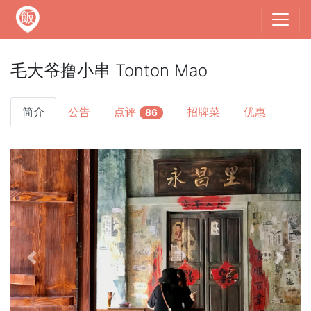
毛大爷撸小串 Tonton Mao
简介
公告
点评
招牌菜
优惠
86
Previous
Next