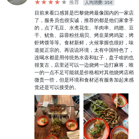
推荐
人均消费: 35€
目前来看口感算是巴黎烧烤最像国内的一家店
了，服务员也很实诚，推荐的都是他们家拿手
的，点了毛豆、水煮花生、羊肉串、鸡翅、豆
干、鱿鱼、蒜蓉粉丝扇贝、烤韭菜烤鸡架，烤
虾烤馍等等。食材新鲜，火候掌握也很好，味
道挺正宗的。再说说环境，太有中国特色了，
连喝水都是用传统热水壶和缸子，盘子啥的也
很复古，店里还可以一边烧烤一边打麻将，唯
一的一点不足可能就是价格相对其他烧烤店稍
微贵一些，但是环境和食材还有服务加起来感
觉还是可以接受的。