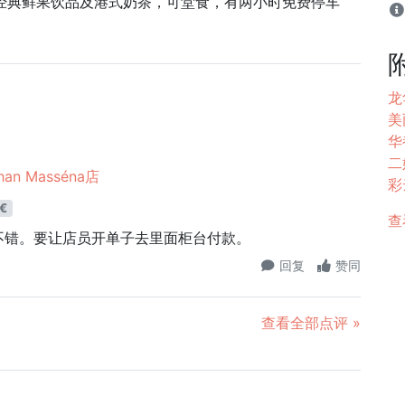
留山经典鲜果饮品及港式奶茶，可堂食，有两小时免费停车
。
龙
美丽
华都
二姐
han Masséna店
彩云
€
查
不错。要让店员开单子去里面柜台付款。
回复
赞同
查看全部点评 »