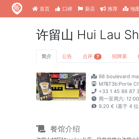
首页
口碑
新店
推荐
地
许留山 Hui Lau S
简介
公告
点评
招牌菜
7
98 boulevard ma
M7&T3b:Porte Ch
+33 1 45 86 87 
周一至周六: 12:00 
9.20 € (基于 4 
餐馆介绍