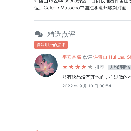
许留山13区Masséna分店，目前仅推出许
位。Galerie Masséna中国红和潮州城斜对面
精选点评
资深用户的点评
平安是福
点评
许留山 Hui Lau S
推荐
人均消费: 8
只有饮品没有其他的，不过做的
2022 年 9 月 10 日 00:54