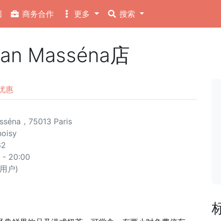
图
商务合作
更多
搜索
han Masséna店
优惠
sséna，75013 Paris
oisy
32
- 20:00
位用户)