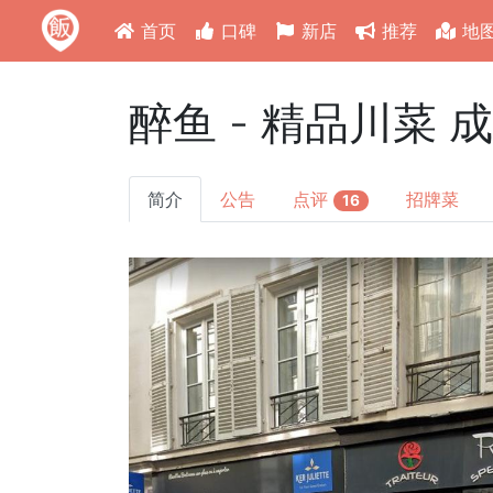
首页
口碑
新店
推荐
地
醉鱼 - 精品川菜 
简介
公告
点评
招牌菜
16