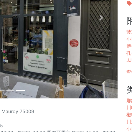
Next
菠
小
博
孔雀
JJ
查
那
川味
 Mauroy 75009
椒
川
65
小