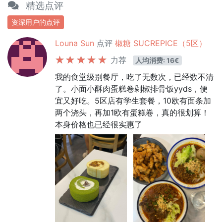
精选点评
资深用户的点评
Louna Sun
点评
椒糖 SUCREPICE（5区）
力荐
人均消费: 16€
我的食堂级别餐厅，吃了无数次，已经数不清
了。小面小酥肉蛋糕卷剁椒排骨饭yyds，便
宜又好吃。5区店有学生套餐，10欧有面条加
两个浇头，再加1欧有蛋糕卷，真的很划算！
本身价格也已经很实惠了