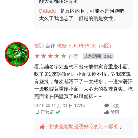
醒大家都多注意的
Didadu
: 是五区的啊，可能不是阿姨吧
太久了我也忘了，但是的确是女性。
俊羽
点评
椒糖 SUCREPICE（5区）
推荐
人均消费: 20€
看店鋪名字完全想不出來他們家賣重慶小面。
吃了3次來評論的。小面味道不錯，對我來說
有些辣，每次都灌下了一大瓶水，一邊抹著汗
一邊吸噓著重慶小面。大冬天的夜裡真爽。吃
完面還在隔壁買了戚風蛋糕～～
2019 年 11 月 01 日 17:15
回复
已验证
赞同
挑食是检验是否好吃的唯一标准
,