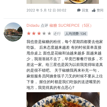
2022 年 5 月 12 日 00:02
回复
赞同
Didadu
点评
椒糖 SUCREPICE（5区）
还行
人均消费: 13€
我也曾是椒糖的粉丝，每个星期四都要去他家
吃饭。 后来态度越来越差 有的时候菜单直接
甩你桌上 面也是花椒和油越来越多 面越来越
少，我渐渐就不去了，毕竟巴黎餐厅很多，不
差这一家。给三星也是因为以前我觉得味道真
的是很不错吧。 关于椒糖我再来补充一句，
麻烦服务员阿姨拿筷子刀叉的时候不要从上往
下拿， 握住的时都是我们吃饭的送进嘴里的
地方，我觉得真的有点恶心?