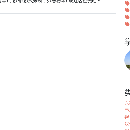
餐等)，越餐(越式米粉，炸春卷等) 欢迎各位光临!!!
东家
串
锅
汉