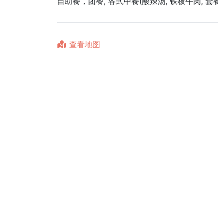
自助餐，团餐, 各式中餐(酸辣汤, 铁板牛肉, 套
查看地图