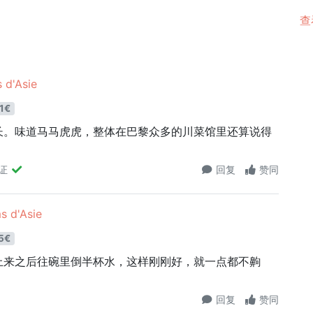
查
d'Asie
1€
长。味道马马虎虎，整体在巴黎众多的川菜馆里还算说得
。
证
回复
赞同
 d'Asie
5€
上来之后往碗里倒半杯水，这样刚刚好，就一点都不齁
回复
赞同