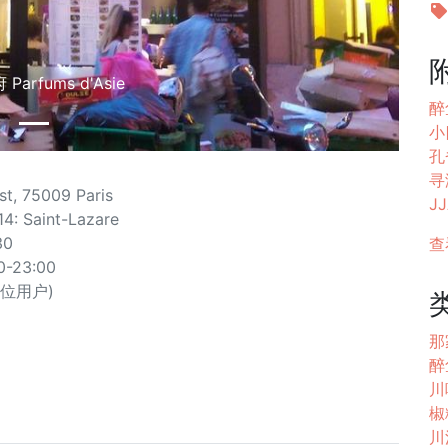
Parfums d'Asie
醉
小
孔雀
寻
t, 75009 Paris
JJ
4: Saint-Lazare
30
查
30-23:00
6 位用户)
那
醉
川味
椒
川