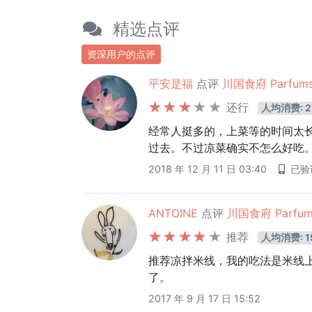
精选点评
资深用户的点评
平安是福
点评
川国食府 Parfums 
还行
人均消费: 2
经常人挺多的，上菜等的时间太
过去。不过凉菜确实不怎么好吃
2018 年 12 月 11 日 03:40
已验
ANTOINE
点评
川国食府 Parfums
推荐
人均消费: 1
推荐凉拌米线，我的吃法是米线
了。
2017 年 9 月 17 日 15:52