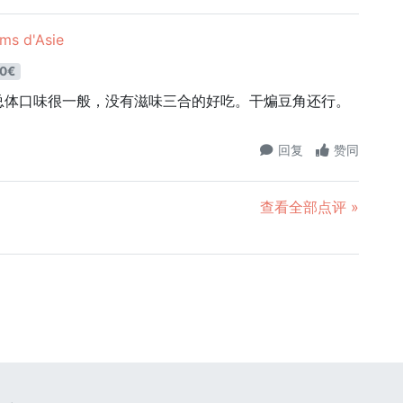
s d'Asie
0€
总体口味很一般，没有滋味三合的好吃。干煸豆角还行。
回复
赞同
查看全部点评 »