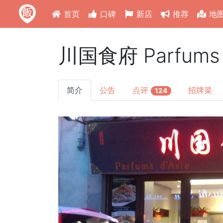
首页
口碑
新店
推荐
地
川国食府 Parfums d
简介
公告
点评
招牌菜
124