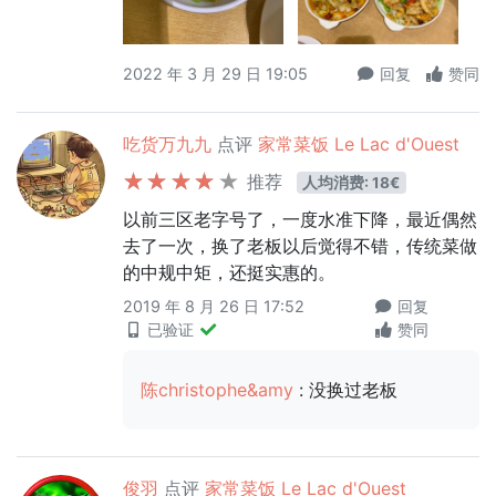
2022 年 3 月 29 日 19:05
回复
赞同
吃货万九九
点评
家常菜饭 Le Lac d'Ouest
推荐
人均消费: 18€
以前三区老字号了，一度水准下降，最近偶然
去了一次，换了老板以后觉得不错，传统菜做
的中规中矩，还挺实惠的。
2019 年 8 月 26 日 17:52
回复
已验证
赞同
陈christophe&amy
: 没换过老板
俊羽
点评
家常菜饭 Le Lac d'Ouest