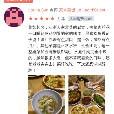
Louna Sun
点评
家常菜饭 Le Lac d'Ouest
力荐
人均消费: 20€
菜如其名，江浙人家常菜的感觉，榨菜肉丝汤
一口喝到感动到哭的家的味道。最喜欢鱼香茄
子煲！浓油赤酱有点甜口，超下饭，虽然有点
点油。其他菜都是正常水准，性价比高，这一
整桌菜加五碗米饭98欧。水煮牛肉完全不辣
的，虽然很多人夸，但不算我喜欢的口味，还
是老老实实去川菜馆吃吃，下次还想试试醉
鸡！