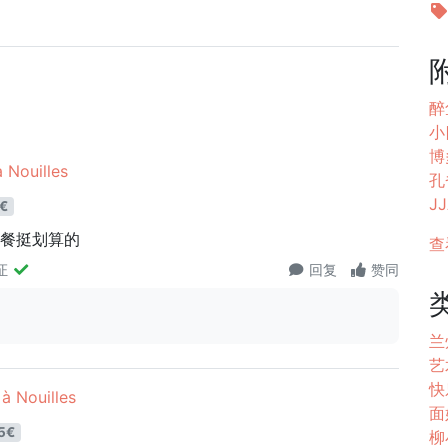
醉
小
博
Nouilles
孔雀
JJ
€
套餐挺划算的
查
证
回复
赞同
兰
艺
快
 Nouilles
面好
5€
柳