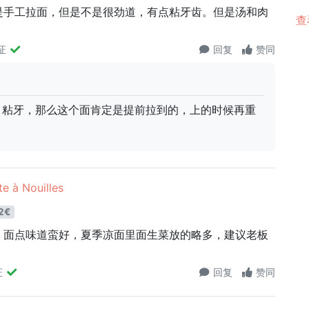
是手工拉面，但是不是很劲道，有点粘牙齿。但是汤和肉
查
证
回复
赞同
道，粘牙，那么这个面肯定是提前拉到的，上的时候再重
 à Nouilles
2€
，面点味道蛮好，夏季凉面里面生菜放的略多，建议老板
证
回复
赞同