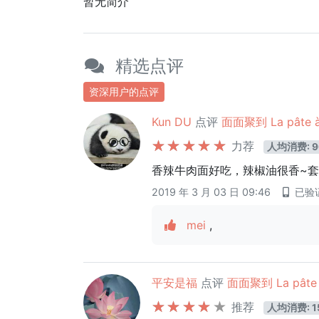
暂无简介
精选点评
资深用户的点评
Kun DU
点评
面面聚到 La pâte à 
力荐
人均消费: 9
香辣牛肉面好吃，辣椒油很香~
2019 年 3 月 03 日 09:46
已验
mei
,
平安是福
点评
面面聚到 La pâte à
推荐
人均消费: 1