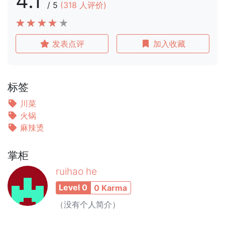
4.1
/
5
(
318
人评价)
发表点评
加入收藏
标签
川菜
火锅
麻辣烫
掌柜
ruihao he
Level 0
0 Karma
（没有个人简介）