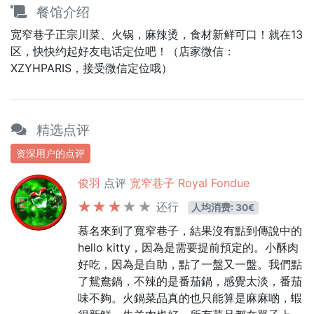
餐馆介绍
宽窄巷子正宗川菜、火锅，麻辣烫，食材新鲜可口！就在13
区，快快约起好友电话定位吧！（店家微信：
XZYHPARIS，接受微信定位哦）
精选点评
资深用户的点评
俊羽
点评
宽窄巷子 Royal Fondue
还行
人均消费: 30€
慕名來到了寬窄巷子，結果沒有點到傳說中的
hello kitty，因為是需要提前預定的。小酥肉
好吃，因為是自助，點了一盤又一盤。我們點
了鴛鴦鍋，不辣的是番茄鍋，感覺太淡，番茄
味不夠。火鍋菜品真的也只能算是麻麻啲，蝦